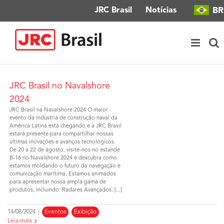
Ir
BR
JRC Brasil
Notícias
para
o
conteúdo
JRC Brasil no Navalshore
2024
JRC Brasil na Navalshore 2024 O maior
evento da indústria de construção naval da
América Latina está chegando e a JRC Brasil
estará presente para compartilhar nossas
últimas inovações e avanços tecnológicos.
De 20 a 22 de agosto, visite-nos no estande
B-16 no Navalshore 2024 e descubra como
estamos moldando o futuro da navegação e
comunicação marítima. Estamos animados
para apresentar nossa ampla gama de
produtos, incluindo: Radares Avançados: [...]
14/08/2024
|
Eventos
,
Exibição
Leia mais