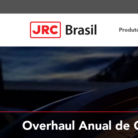
Ir
para
o
conteúdo
Produt
Overhaul Anual de 