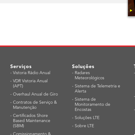
Serviços
Soluções
-
Vistoria Rádio Anual
-
Radares
Meteorológicos
-
VDR Vistoria Anual
(APT)
-
Sistema de Telemetria e
Alerta
-
Overhaul Anual de Giro
-
Sistema de
-
Contratos de Serviço &
Monitoramento de
Manutenção
Encostas
-
Certificados Shore
-
Soluções LTE
Based Maintenance
(SBM)
-
Sobre LTE
-
Comissionamento &