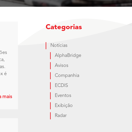
Categorias
Notícias
ções
AlphaBridge
ca,
Avisos
as.
ox é
Companhia
ECDIS
Eventos
a mais
Exibição
Radar