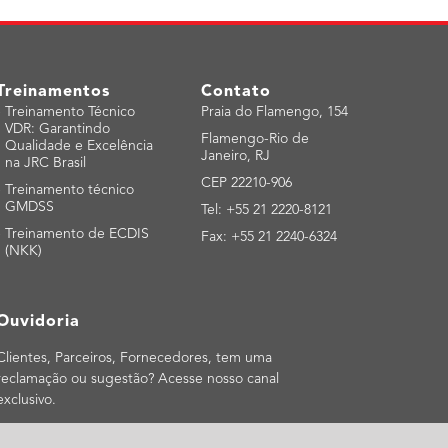
Treinamentos
Contato
-
Treinamento Técnico
Praia do Flamengo, 154
VDR: Garantindo
Flamengo-Rio de
Qualidade e Excelência
Janeiro, RJ
na JRC Brasil
CEP 22210-906
-
Treinamento técnico
GMDSS
Tel: +55 21 2220-8121
-
Treinamento de ECDIS
Fax: +55 21 2240-6324
(NKK)
Ouvidoria
Clientes, Parceiros, Fornecedores, tem uma
reclamação ou sugestão? Acesse nosso canal
exclusivo.