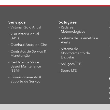
Serviços
Soluções
-
Vistoria Rádio Anual
-
Radares
Meteorológicos
-
VDR Vistoria Anual
(APT)
-
Sistema de Telemetria e
Alerta
-
Overhaul Anual de Giro
-
Sistema de
-
Contratos de Serviço &
Monitoramento de
Manutenção
Encostas
-
Certificados Shore
-
Soluções LTE
Based Maintenance
(SBM)
-
Sobre LTE
-
Comissionamento &
Suporte de Serviço
| Copyright ©2020 JRC Brasil. Todos os direitos reservados.