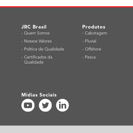
JRC Brasil
Produtos
-
Quem Somos
-
Cabotagem
-
Nossos Valores
-
Fluvial
-
Política de Qualidade
-
Offshore
-
Certificados da
-
Pesca
Qualidade
Mídias Sociais
Política do site
|
Declaração de privacidade
|
Política de Acessibilidade