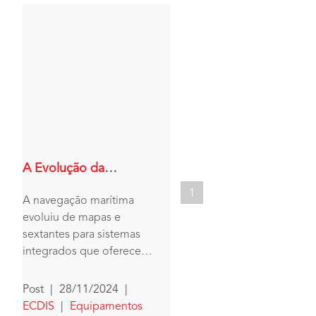
A Evolução da
Navegação Marítima
1
A navegação marítima
com o ECDIS da JRC
evoluiu de mapas e
sextantes para sistemas
integrados que oferecem
precisão e segurança
inigualáveis. No centro
Post
|
28/11/2024
|
dessa transformação está o
ECDIS
|
Equipamentos