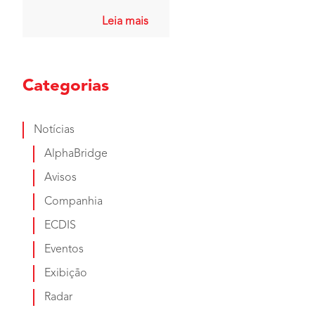
ECDIS (Sistema de
Exibição e Informação de
Leia mais
Cartas Eletrônicas) da JRC.
[fusion_imageframe
image_id="6129|medium"
Categorias
aspect...
Notícias
AlphaBridge
Avisos
Companhia
ECDIS
Eventos
Exibição
Radar