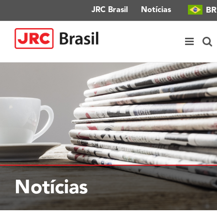
Ir
BR
JRC Brasil
Notícias
para
o
conteúdo
Notícias