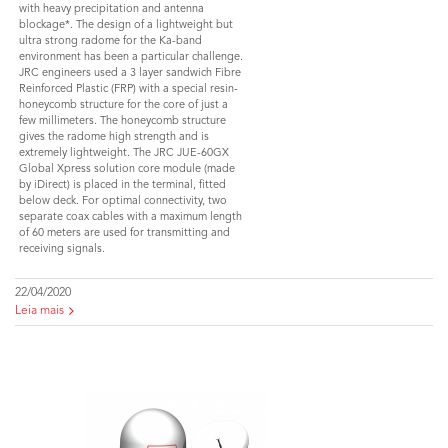
with heavy precipitation and antenna
blockage*. The design of a lightweight but
ultra strong radome for the Ka-band
environment has been a particular challenge.
JRC engineers used a 3 layer sandwich Fibre
Reinforced Plastic (FRP) with a special resin-
honeycomb structure for the core of just a
few millimeters. The honeycomb structure
gives the radome high strength and is
extremely lightweight. The JRC JUE-60GX
Global Xpress solution core module (made
by iDirect) is placed in the terminal, fitted
below deck. For optimal connectivity, two
separate coax cables with a maximum length
of 60 meters are used for transmitting and
receiving signals.
22/04/2020
Leia mais