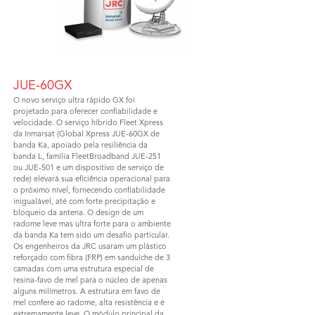
JUE-60GX
O novo serviço ultra rápido GX foi
projetado para oferecer confiabilidade e
velocidade. O serviço híbrido Fleet Xpress
da Inmarsat (Global Xpress JUE-60GX de
banda Ka, apoiado pela resiliência da
banda L, família FleetBroadband JUE-251
ou JUE-501 e um dispositivo de serviço de
rede) elevará sua eficiência operacional para
o próximo nível, fornecendo confiabilidade
inigualável, até com forte precipitação e
bloqueio da antena. O design de um
radome leve mas ultra forte para o ambiente
da banda Ka tem sido um desafio particular.
Os engenheiros da JRC usaram um plástico
reforçado com fibra (FRP) em sanduíche de 3
camadas com uma estrutura especial de
resina-favo de mel para o núcleo de apenas
alguns milímetros. A estrutura em favo de
mel confere ao radome, alta resistência e é
extremamente leve. O módulo principal da