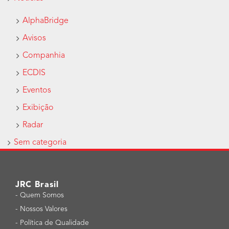
AlphaBridge
Avisos
Companhia
ECDIS
Eventos
Exibição
Radar
Sem categoria
JRC Brasil
-
Quem Somos
-
Nossos Valores
-
Política de Qualidade