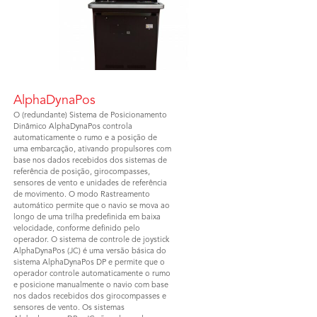
AlphaDynaPos
O (redundante) Sistema de Posicionamento
Dinâmico AlphaDynaPos controla
automaticamente o rumo e a posição de
uma embarcação, ativando propulsores com
base nos dados recebidos dos sistemas de
referência de posição, girocompasses,
sensores de vento e unidades de referência
de movimento. O modo Rastreamento
automático permite que o navio se mova ao
longo de uma trilha predefinida em baixa
velocidade, conforme definido pelo
operador. O sistema de controle de joystick
AlphaDynaPos (JC) é uma versão básica do
sistema AlphaDynaPos DP e permite que o
operador controle automaticamente o rumo
e posicione manualmente o navio com base
nos dados recebidos dos girocompasses e
sensores de vento. Os sistemas