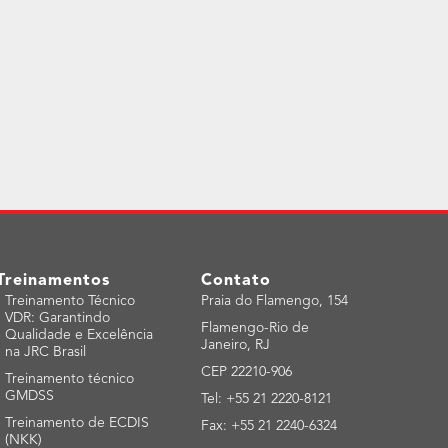
Treinamentos
Contato
-
Treinamento Técnico
Praia do Flamengo, 154
VDR: Garantindo
Flamengo-Rio de
Qualidade e Excelência
Janeiro, RJ
na JRC Brasil
CEP 22210-906
-
Treinamento técnico
GMDSS
Tel: +55 21 2220-8121
-
Treinamento de ECDIS
Fax: +55 21 2240-6324
(NKK)