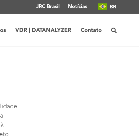
BR
JRC Brasil
Notícias
tos
VDR | DATANALYZER
Contato
lidade
ca
 λ
eto