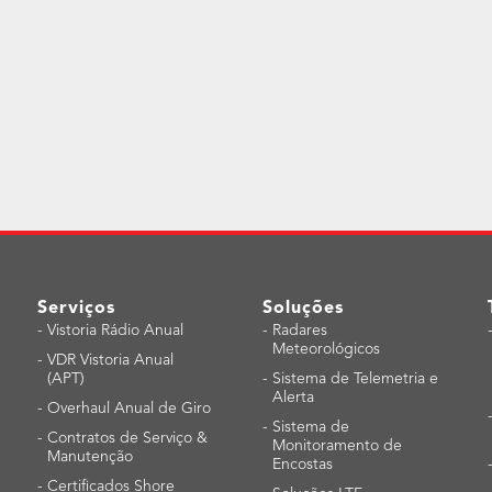
Serviços
Soluções
-
Vistoria Rádio Anual
-
Radares
Meteorológicos
-
VDR Vistoria Anual
(APT)
-
Sistema de Telemetria e
Alerta
-
Overhaul Anual de Giro
-
Sistema de
-
Contratos de Serviço &
Monitoramento de
Manutenção
Encostas
-
Certificados Shore