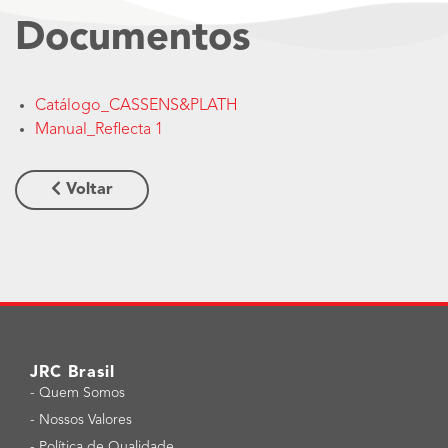
Documentos
Catálogo_CASSENS&PLATH
Manual_Reflecta 1
Voltar
JRC Brasil
-
Quem Somos
-
Nossos Valores
-
Política de Qualidade