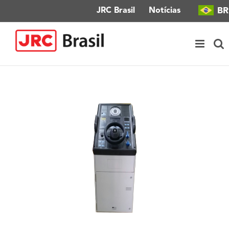
Ir
BR
JRC Brasil
Notícias
para
o
conteúdo