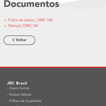
Documentos
Folha de dados_OMC-160
Manual_OMC-160
Voltar
JRC Brasil
-
Quem Somos
-
Nossos Valores
-
Política de Qualidade