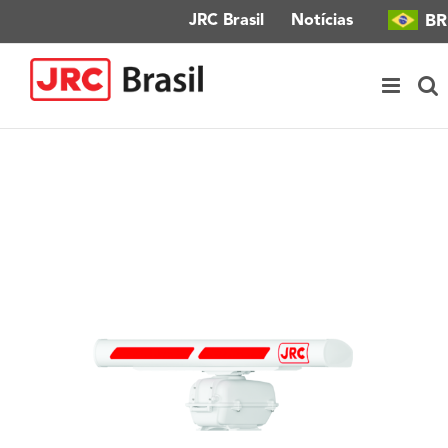
Ir
BR
JRC Brasil
Notícias
para
o
conteúdo