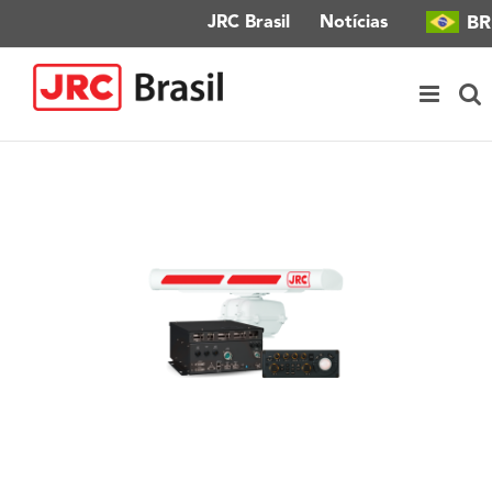
Ir
BR
JRC Brasil
Notícias
para
o
conteúdo