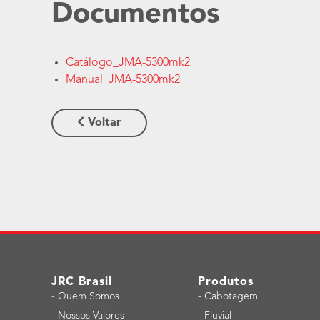
Documentos
Catálogo_JMA-5300mk2
Manual_JMA-5300mk2
Voltar
JRC Brasil
Produtos
-
Quem Somos
-
Cabotagem
-
Nossos Valores
-
Fluvial