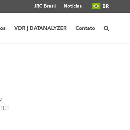
BR
JRC Brasil
Notícias
tos
VDR | DATANALYZER
Contato
w
 TEF