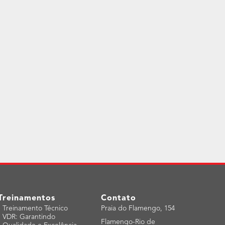
Treinamentos
Contato
-
Treinamento Técnico
Praia do Flamengo, 154
VDR: Garantindo
Flamengo-Rio de