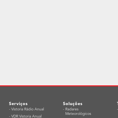
Serviços
Soluções
-
Vistoria Rádio Anual
-
Radares
Meteorológicos
-
VDR Vistoria Anual