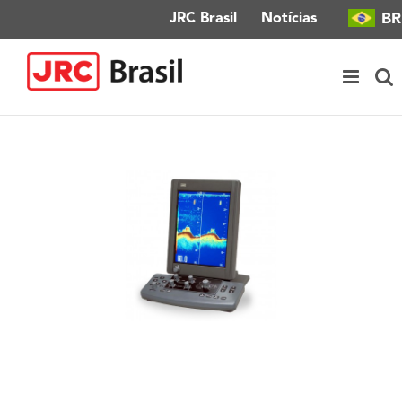
Ir
BR
JRC Brasil
Notícias
para
o
conteúdo