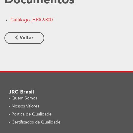
Documentos
Catálogo_HPA-9800
Voltar
JRC Brasil
-
Quem Somos
-
Nossos Valores
-
Política de Qualidade
-
Certificados da Qualidade