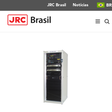
Ir
BR
JRC Brasil
Notícias
para
o
conteúdo