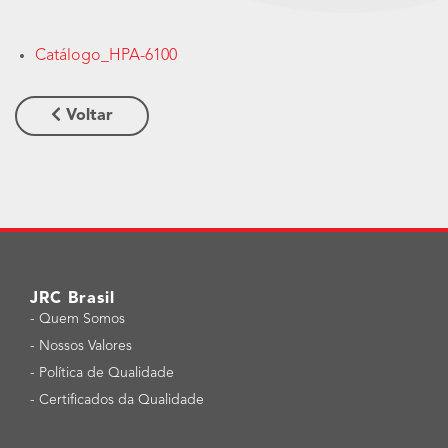
Catálogo_HPA-6100
Voltar
JRC Brasil
-
Quem Somos
-
Nossos Valores
-
Política de Qualidade
-
Certificados da Qualidade