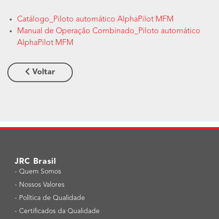
Catálogo_Piloto automático AlphaPilot MFM
Manual de Operação Combinado_Piloto automático
AlphaPilot MFM
Voltar
JRC Brasil
-
Quem Somos
-
Nossos Valores
-
Política de Qualidade
-
Certificados da Qualidade