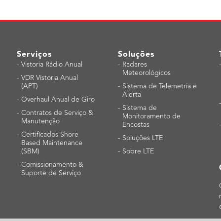
Serviços
Soluções
-
Vistoria Rádio Anual
-
Radares
Meteorológicos
-
VDR Vistoria Anual
(APT)
-
Sistema de Telemetria e
Alerta
-
Overhaul Anual de Giro
-
Sistema de
-
Contratos de Serviço &
Monitoramento de
Manutenção
Encostas
-
Certificados Shore
-
Soluções LTE
Based Maintenance
(SBM)
-
Sobre LTE
-
Comissionamento &
Suporte de Serviço