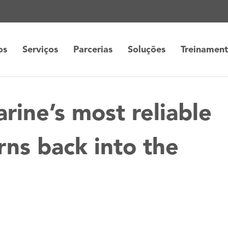
os
Serviços
Parcerias
Soluções
Treinamen
ine’s most reliable
rns back into the