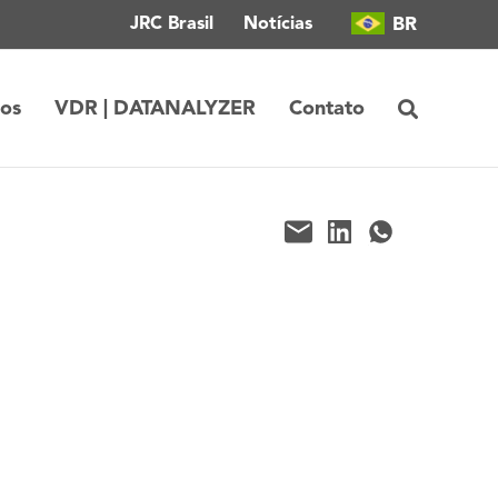
BR
JRC Brasil
Notícias
tos
VDR | DATANALYZER
Contato